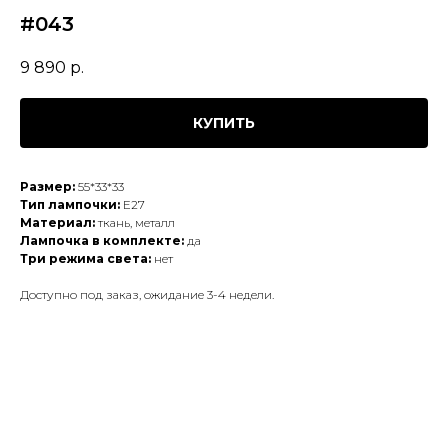
#043
9 890
р.
КУПИТЬ
Размер:
55*33*33
Тип лампочки:
E27
Материал:
ткань, металл
Лампочка в комплекте:
да
Три режима света:
нет
Доступно под заказ, ожидание 3-4 недели.